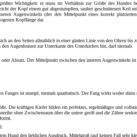
rößter Wichtigkeit: er muss im Verhältnis zur Größe des Hundes be
icht der Kopf einem gut abgestumpften, sauber geschnittenen Keil mit
neren Augenwinkeln (der den Mittelpunkt eines korrekt platzierte
ewogenen Kopflänge dar.
sich an den Seiten allmählich in einer glatten Linie von den Ohren bis z
n den Augenbrauen zur Unterkante des Unterkiefers hin, darf niemals
 oder Absatz. Der Mittelpunkt zwischen den inneren Augenwinkeln ist
en Fanges ist stumpf, niemals quadratisch. Der Fang wirkt weder dünn
e. Die kräftigen Kiefer bilden ein perfektes, regelmäßiges und vollst
nreihe ohne Zwischenraum über die untere greift und die Zähne senkr
formt.
d.
m Hund den lieblichen Ausdruck. Mittelgroß (auf keinen Fall sehr kle