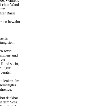
ode. Während
dischen Wand-
kaum
ihrer Rasse
erben bewahrt
ierter
ung stellt.
n sozial
amilien- und
iver
n Hund sucht,
e Figur
 beraten.
ut lenken. Im
 gemäßigtes
ehrende,
ebot dankbar
uf dem Sofa.