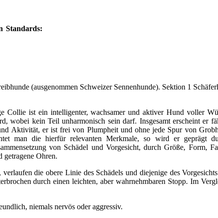
en Standards:
eibhunde (ausgenommen Schweizer Sennenhunde). Sektion 1 Schäfer
 Collie ist ein intelligenter, wachsamer und aktiver Hund voller Wü
rd, wobei kein Teil unharmonisch sein darf. Insgesamt erscheint er f
nd Aktivität, er ist frei von Plumpheit und ohne jede Spur von Grobh
chtet man die hierfür relevanten Merkmale, so wird er geprägt d
ammensetzung von Schädel und Vorgesicht, durch Größe, Form, Fa
d getragene Ohren.
, verlaufen die obere Linie des Schädels und diejenige des Vorgesichts 
terbrochen durch einen leichten, aber wahrnehmbaren Stopp. Im Vergl
eundlich, niemals nervös oder aggressiv.