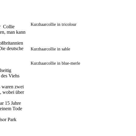
Kurzhaarcollie in tricolour
r Collie
sen, man kann
oßbritannien
 Die deutsche
Kurzhaarcollie in sable
Kurzhaarcollie in blue-merle
seitig
 des Viehs
es waren zwei
, wobei über
ar 15 Jahre
 seinem Tode
dsor Park