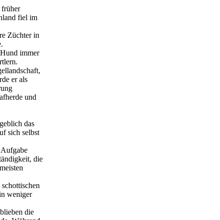
 früher
land fiel im
re Züchter in
.
te Hund immer
tlern.
ellandschaft,
de er als
rung
hafherde und
geblich das
f sich selbst
r Aufgabe
ändigkeit, die
 meisten
 schottischen
in weniger
blieben die