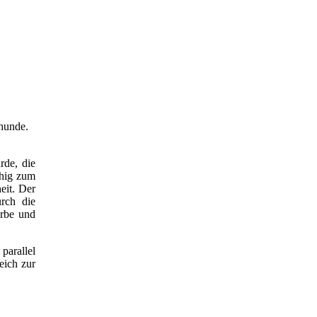
hunde.
rde, die
ähig zum
eit. Der
urch die
rbe und
parallel
eich zur