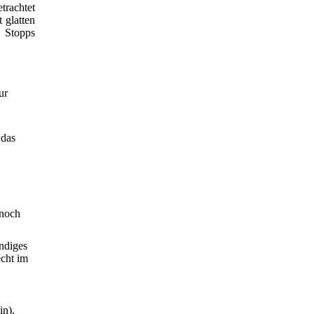
trachtet
 glatten
n Stopps
ur
 das
 noch
ändiges
echt im
in),