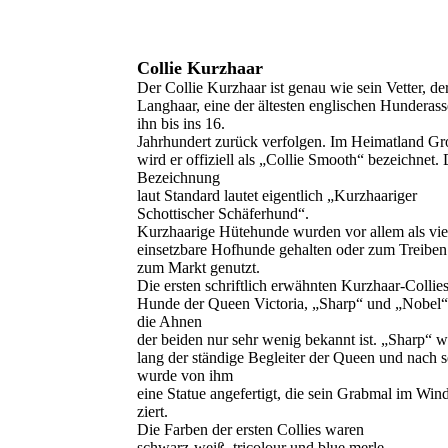
Collie Kurzhaar
Der Collie Kurzhaar ist genau wie sein Vetter, de
Langhaar, eine der ältesten englischen Hunderas
ihn bis ins 16.
Jahrhundert zurück verfolgen. Im Heimatland Gr
wird er offiziell als „Collie Smooth“ bezeichnet.
Bezeichnung
laut Standard lautet eigentlich „Kurzhaariger
Schottischer Schäferhund“.
Kurzhaarige Hütehunde wurden vor allem als viel
einsetzbare Hofhunde gehalten oder zum Treiben
zum Markt genutzt.
Die ersten schriftlich erwähnten Kurzhaar-Colli
Hunde der Queen Victoria, „Sharp“ und „Nobel“
die Ahnen
der beiden nur sehr wenig bekannt ist. „Sharp“ w
lang der ständige Begleiter der Queen und nach
wurde von ihm
eine Statue angefertigt, die sein Grabmal im Win
ziert.
Die Farben der ersten Collies waren
schwarz-weiß, tricolour und blue merle.