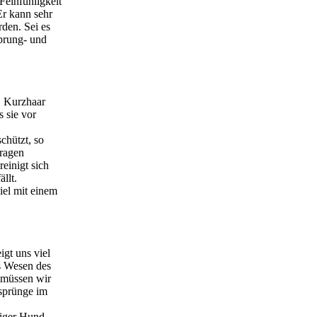
Feinfühligkeit
Er kann sehr
rden. Sei es
Sprung- und
t. Kurzhaar
s sie vor
chützt, so
tragen
reinigt sich
llt.
el mit einem
igt uns viel
s Wesen des
 müssen wir
rsprünge im
riger Hund,