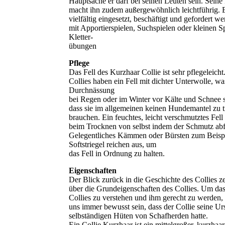
Hauptsache er darf bei seinen Leuten sein. Seine 
macht ihn zudem außergewöhnlich leichtführig. 
vielfältig eingesetzt, beschäftigt und gefordert we
mit Apportierspielen, Suchspielen oder kleinen 
Kletter-
übungen
Pflege
Das Fell des Kurzhaar Collie ist sehr pflegeleich
Collies haben ein Fell mit dichter Unterwolle, wa
Durchnässung
bei Regen oder im Winter vor Kälte und Schnee s
dass sie im allgemeinen keinen Hundemantel zu 
brauchen. Ein feuchtes, leicht verschmutztes Fell 
beim Trocknen von selbst indem der Schmutz abfä
Gelegentliches Kämmen oder Bürsten zum Beispi
Softstriegel reichen aus, um
das Fell in Ordnung zu halten.
Eigenschaften
Der Blick zurück in die Geschichte des Collies ze
über die Grundeigenschaften des Collies. Um da
Collies zu verstehen und ihm gerecht zu werden,
uns immer bewusst sein, dass der Collie seine U
selbständigen Hüten von Schafherden hatte.
Ein Collie Kurzhaar ist ein mittelgroßer, kurzhaa