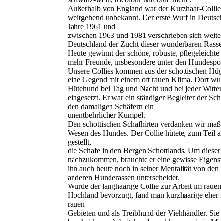
Außerhalb von England war der Kurzhaar-Collie
weitgehend unbekannt. Der erste Wurf in Deutsch
Jahre 1961 und
zwischen 1963 und 1981 verschrieben sich weite
Deutschland der Zucht dieser wunderbaren Rasse
Heute gewinnt der schöne, robuste, pflegeleich
mehr Freunde, insbesondere unter den Hundespor
Unsere Collies kommen aus der schottischen Hüg
eine Gegend mit einem oft rauen Klima. Dort wur
Hütehund bei Tag und Nacht und bei jeder Witte
eingesetzt. Er war ein ständiger Begleiter der Sc
den damaligen Schäfern ein
unentbehrlicher Kumpel.
Den schottischen Schafhirten verdanken wir maß
Wesen des Hundes. Der Collie hütete, zum Teil au
gestellt,
die Schafe in den Bergen Schottlands. Um diese
nachzukommen, brauchte er eine gewisse Eigenst
ihn auch heute noch in seiner Mentalität von den
anderen Hunderassen unterscheidet.
Wurde der langhaarige Collie zur Arbeit im rauen
Hochland bevorzugt, fand man kurzhaarige eher 
rauen
Gebieten und als Treibhund der Viehhändler. Sie 