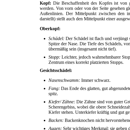
Kopf:
Die Beschaffenheit des Kopfes ist von g
werden. Von vorn oder von der Seite gesehen gle
Außenlinien. Der Mittelpunkt zwischen den in
darstellt) stellt auch den Mittelpunkt einer ausg
Oberkopf:
Schädel:
Der Schädel ist flach und verjüngt 
Spitze der Nase. Die Tiefe des Schädels, vo
übermäßig sein (insgesamt nicht tief).
Stopp:
Leichter, jedoch wahrnehmbarer Stop
Zentrum eines korrekt platzierten Stopps.
Gesichtsschädel:
Nasenschwamm:
Immer schwarz.
Fang:
Das Ende des glatten, gut abgerundet
spitz.
Kiefer/ Zähne:
Die Zähne sind von guter Größ
Scherengebiss, wobei die obere Schneidezah
Kiefer stehen. Unterkiefer kräftig und gut ge
Backen:
Backenknochen nicht hervorstehen
Augen:
Sehr wichtiges Merkmal: sie geben de