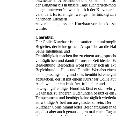
bescheidenen Arbeitshunde und kamen nie in M
der Langhaar bis in unsere Tage züchterisch-mo
lungen unterworfen war, hat sich der Kurzhaar 
verändert. Es ist einigen wenigen, hartnäckig zu 
haltenden Züchtern
zu verdanken, dass der Kurzhaar vor dem Ausst
wurde.
Charakter
Der Collie Kurzhaar ist ein sanfter und unkompliz
Begleiter, der keine großen Ansprüche an die Halt
Seine Intelligenz und
Feinfühligkeit machen ihn zu einem ausgesproche
verträglichen und damit für unsere Zeit idealen F
Begleithund. Besonders wohl fühlt er sich als akt
Begleithund in Haus und Familie. Wer also eine
der anpassungsfähig und stets bemüht ist eine gut
abzugeben, der ist mit einem Kurzhaar Collie gut
Auch wenn er ein lebhafter, fröhlicher und
bewegungsfreudiger Hund ist, lässt er sich sehr g
Gegensatz zu anderen Hütehunden besitzt er ein
Temperament und benötigt keine täglich wiederk
aufwändige Arbeit um ausgelastet zu sein. Der
Kurzhaar Collie nimmt jedes Beschäftigungsang
an, döst aber auch genauso gern mal einen Tag a