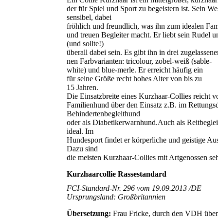
der für Spiel und Sport zu begeistern ist. Sein We
sensibel, dabei
fröhlich und freundlich, was ihn zum idealen Fa
und treuen Begleiter macht. Er liebt sein Rudel 
(und sollte!)
überall dabei sein. Es gibt ihn in drei zugelassen
nen Farbvarianten: tricolour, zobel-weiß (sable-
white) und blue-merle. Er erreicht häufig ein
für seine Größe recht hohes Alter von bis zu
15 Jahren.
Die Einsatzbreite eines Kurzhaar-Collies reicht 
Familienhund über den Einsatz z.B. im Rettungsdi
Behindertenbegleithund
oder als Diabetikerwarnhund.Auch als Reitbegleit
ideal. Im
Hundesport findet er körperliche und geistige Au
Dazu sind
die meisten Kurzhaar-Collies mit Artgenossen seh
Kurzhaarcollie Rassestandard
FCI-Standard-Nr. 296 vom 19.09.2013 /DE
Ursprungsland: Großbritannien
Übersetzung:
Frau Fricke, durch den VDH überp